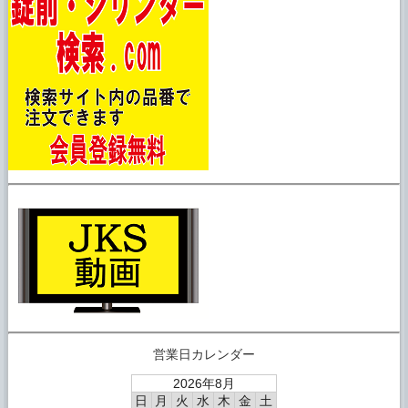
営業日カレンダー
2026年8月
日
月
火
水
木
金
土