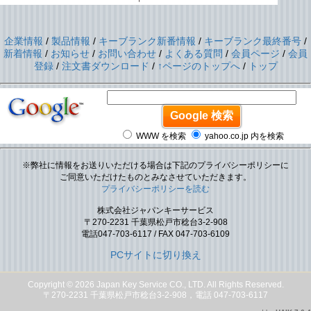
企業情報
/
製品情報
/
キーブランク新番情報
/
キーブランク最終番号
/
新着情報
/
お知らせ
/
お問い合わせ
/
よくある質問
/
会員ページ
/
会員
登録
/
注文書ダウンロード
/
↑ページのトップへ
/
トップ
WWW を検索
yahoo.co.jp 内を検索
※弊社に情報をお送りいただける場合は下記のプライバシーポリシーに
ご同意いただけたものとみなさせていただきます。
プライバシーポリシーを読む
株式会社ジャパンキーサービス
〒270-2231 千葉県松戸市稔台3-2-908
電話047-703-6117 / FAX 047-703-6109
PCサイトに切り換え
Copyright © 2026
Japan Key Service CO., LTD.
All Rights Reserved.
〒270-2231 千葉県松戸市稔台3-2-908，電話 047-703-6117