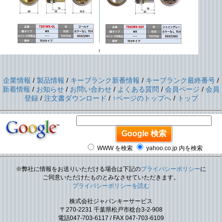
企業情報
/
製品情報
/
キーブランク新番情報
/
キーブランク最終番号
/
新着情報
/
お知らせ
/
お問い合わせ
/
よくある質問
/
会員ページ
/
会員
登録
/
注文書ダウンロード
/
↑ページのトップへ
/
トップ
WWW を検索
yahoo.co.jp 内を検索
※弊社に情報をお送りいただける場合は下記の
プライバシーポリシー
に
ご同意いただけたものとみなさせていただきます。
プライバシーポリシーを読む
株式会社ジャパンキーサービス
〒270-2231 千葉県松戸市稔台3-2-908
電話047-703-6117 / FAX 047-703-6109